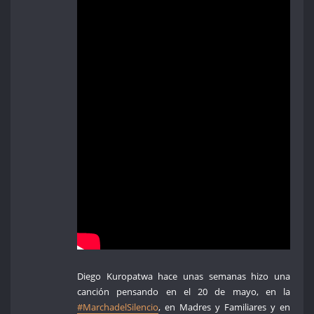
Diego Kuropatwa hace unas semanas hizo una
canción pensando en el 20 de mayo, en la
#MarchadelSilencio
, en Madres y Familiares y en