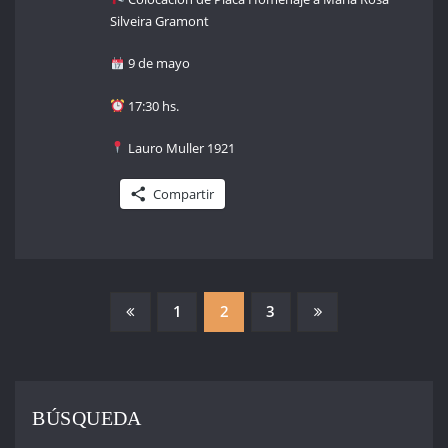
Silveira Gramont
9 de mayo
17:30 hs.
Lauro Muller 1921
Compartir
PAGINACIÓN
1
2
3
DE
ENTRADAS
BÚSQUEDA