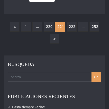
PAGINACIÓN
1
…
220
221
222
…
252
DE
ENTRADAS
BÚSQUEDA
Go
PUBLICACIONES RECIENTES
Hasta siempre Carlos!